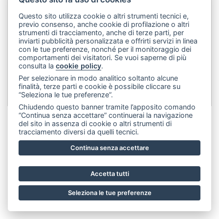
legale:
Via Francesco Rismondo 112, 20153 Milano (Italia)
-
Questo sito utilizza cookie o altri strumenti tecnici e,
(+39) 3356945970
- P.IVA 06614890967
previo consenso, anche cookie di profilazione o altri
strumenti di tracciamento, anche di terze parti, per
inviarti pubblicità personalizzata e offrirti servizi in linea
con le tue preferenze, nonché per il monitoraggio dei
comportamenti dei visitatori. Se vuoi saperne di più
consulta la
cookie policy
.
Per selezionare in modo analitico soltanto alcune
finalità, terze parti e cookie è possibile cliccare su
“Seleziona le tue preferenze”.
Chiudendo questo banner tramite l’apposito comando
“Continua senza accettare” continuerai la navigazione
del sito in assenza di cookie o altri strumenti di
tracciamento diversi da quelli tecnici.
Continua senza accettare
Accetta tutti
Seleziona le tue preferenze