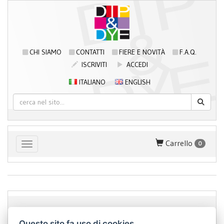
CHI SIAMO
CONTATTI
FIERE E NOVITÀ
F.A.Q.
ISCRIVITI
ACCEDI
ITALIANO
ENGLISH
Carrello
0
Toggle navigation
Dip&Dye
sas di Crivellari Andrea Cesare Giulio & C.
- sede
Questo sito fa uso di cookies