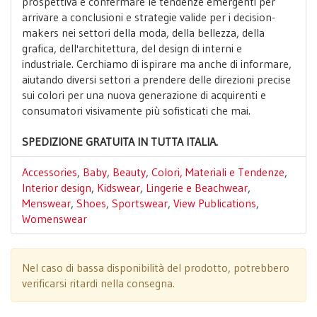
prospettiva e confermare le tendenze emergenti per
arrivare a conclusioni e strategie valide per i decision-
makers nei settori della moda, della bellezza, della
grafica, dell'architettura, del design di interni e
industriale.‍ Cerchiamo di ispirare ma anche di informare,
aiutando diversi settori a prendere delle direzioni precise
sui colori per una nuova generazione di acquirenti e
consumatori visivamente più sofisticati che mai.
SPEDIZIONE GRATUITA IN TUTTA ITALIA.
Accessories
,
Baby
,
Beauty
,
Colori, Materiali e Tendenze
,
Interior design
,
Kidswear
,
Lingerie e Beachwear
,
Menswear
,
Shoes
,
Sportswear
,
View Publications
,
Womenswear
Nel caso di bassa disponibilità del prodotto, potrebbero
verificarsi ritardi nella consegna.