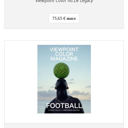
Viewpoint Color no.18 Legacy
75,65 €
89,00 €