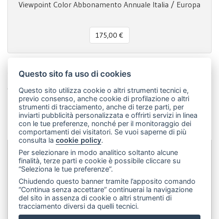
Viewpoint Color Abbonamento Annuale Italia / Europa
175,00 €
Questo sito fa uso di cookies
Condividi questa pagina!
Questo sito utilizza cookie o altri strumenti tecnici e,
previo consenso, anche cookie di profilazione o altri
Facebook
Twitter
Pinterest
LinkedIn
WhatsApp
WeChat
Snapchat
Telegram
Email
Message
Print
strumenti di tracciamento, anche di terze parti, per
inviarti pubblicità personalizzata e offrirti servizi in linea
Condividi
con le tue preferenze, nonché per il monitoraggio dei
comportamenti dei visitatori. Se vuoi saperne di più
consulta la
cookie policy
.
Per selezionare in modo analitico soltanto alcune
finalità, terze parti e cookie è possibile cliccare su
Dip&Dye
sas di Crivellari Andrea Cesare Giulio & C.
- sede
“Seleziona le tue preferenze”.
legale:
Via Francesco Rismondo 112, 20153 Milano (Italia)
-
Chiudendo questo banner tramite l’apposito comando
(+39) 3356945970
- P.IVA 06614890967
“Continua senza accettare” continuerai la navigazione
del sito in assenza di cookie o altri strumenti di
tracciamento diversi da quelli tecnici.